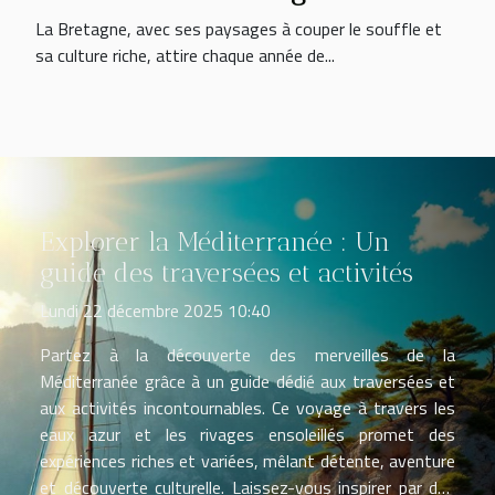
La Bretagne, avec ses paysages à couper le souffle et
sa culture riche, attire chaque année de...
Explorer la Méditerranée : Un
guide des traversées et activités
Lundi 22 décembre 2025 10:40
Partez à la découverte des merveilles de la
Méditerranée grâce à un guide dédié aux traversées et
aux activités incontournables. Ce voyage à travers les
eaux azur et les rivages ensoleillés promet des
expériences riches et variées, mêlant détente, aventure
et découverte culturelle. Laissez-vous inspirer par des