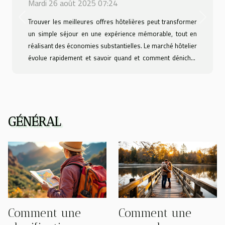
Mardi 26 août 2025 07:24
Previous
Next
Trouver les meilleures offres hôtelières peut transformer
un simple séjour en une expérience mémorable, tout en
réalisant des économies substantielles. Le marché hôtelier
évolue rapidement et savoir quand et comment dénicher
les tarifs les plus attractifs demeure un atout précieux pour
tout voyageur averti. Plongez dans cet article complet pour
découvrir les astuces et stratégies incontournables qui
vous permettront de profiter pleinement de vos
prochaines réservations. Comprendre la saisonnalité des
GÉNÉRAL
prix La saisonnalité joue un rôle déterminant dans la
variation des tarifs hôteliers,...
Comment une
Comment une