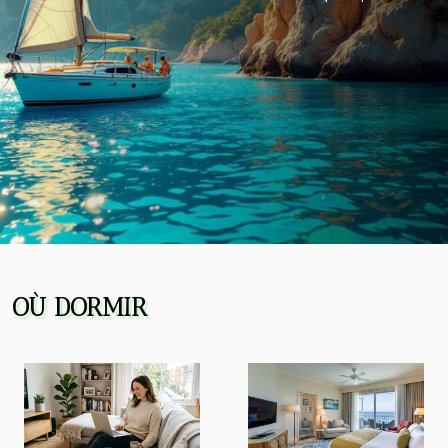
conseils experts et des suggestions pour préparer au
mieux votre exploration méditerranéenne. Les routes
maritimes emblématiques La traversée Méditerranée a
toujours joué un rôle déterminant dans le
développement économique et culturel des civilisations
riveraines. Les principaux ports méditerranéens, tels que
Marseille, Barcelone, Gênes, Athènes ou encore Le
Pirée, constituent des points de départ stratégiques
pour les itinéraires maritimes reliant l'Europe, l'Afrique
du Nord...
OÙ DORMIR