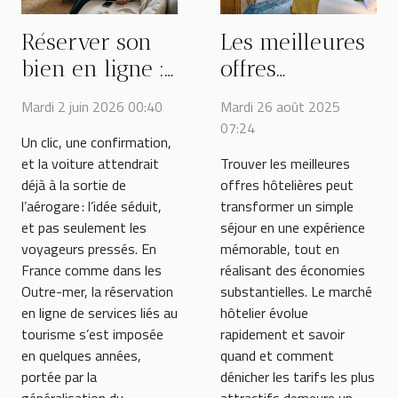
Réserver son
Les meilleures
bien en ligne :
offres
simple
hôtelières :
Mardi 2 juin 2026 00:40
Mardi 26 août 2025
tendance ou
Quand et
07:24
Un clic, une confirmation,
vraie
comment les
et la voiture attendrait
Trouver les meilleures
révolution ?
trouver ?
déjà à la sortie de
offres hôtelières peut
l’aérogare : l’idée séduit,
transformer un simple
et pas seulement les
séjour en une expérience
voyageurs pressés. En
mémorable, tout en
France comme dans les
réalisant des économies
Outre-mer, la réservation
substantielles. Le marché
en ligne de services liés au
hôtelier évolue
tourisme s’est imposée
rapidement et savoir
en quelques années,
quand et comment
portée par la
dénicher les tarifs les plus
généralisation du...
attractifs demeure un