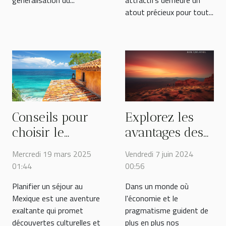
atout précieux pour tout...
Conseils pour
Explorez les
choisir le
avantages des
meilleur
programmes de
Mercredi 19 mars 2025
Vendredi 7 juin 2024
hébergement
parrainage
01:44
00:56
pendant votre
pour des
Planifier un séjour au
Dans un monde où
séjour au
séjours
Mexique est une aventure
l'économie et le
Mexique
économiques
exaltante qui promet
pragmatisme guident de
découvertes culturelles et
plus en plus nos