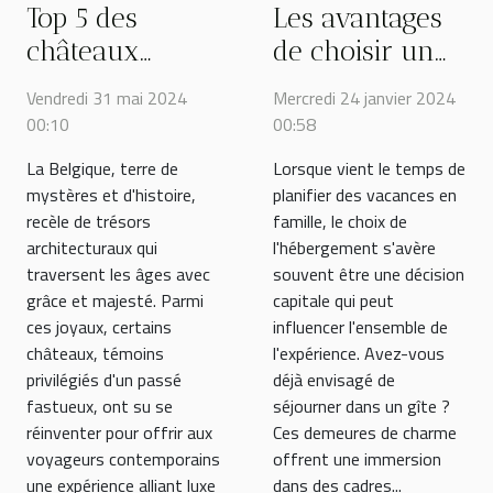
Les avantages
Top 5 des
de choisir un
châteaux
gîte pour vos
belges
Mercredi 24 janvier 2024
Vendredi 31 mai 2024
vacances en
transformés en
00:58
00:10
famille
hôtels de luxe
Lorsque vient le temps de
La Belgique, terre de
planifier des vacances en
mystères et d'histoire,
famille, le choix de
recèle de trésors
l'hébergement s'avère
architecturaux qui
souvent être une décision
traversent les âges avec
capitale qui peut
grâce et majesté. Parmi
influencer l'ensemble de
ces joyaux, certains
l'expérience. Avez-vous
châteaux, témoins
déjà envisagé de
privilégiés d'un passé
séjourner dans un gîte ?
fastueux, ont su se
Ces demeures de charme
réinventer pour offrir aux
offrent une immersion
voyageurs contemporains
dans des cadres...
une expérience alliant luxe