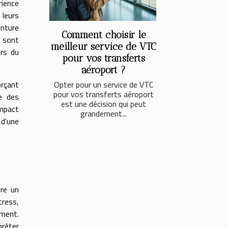
rience
 leurs
enture
Comment choisir le
s sont
meilleur service de VTC
ors du
pour vos transferts
aéroport ?
orçant
Opter pour un service de VTC
pour vos transferts aéroport
e des
est une décision qui peut
impact
grandement...
 d'une
fre un
tress,
ement.
prêter