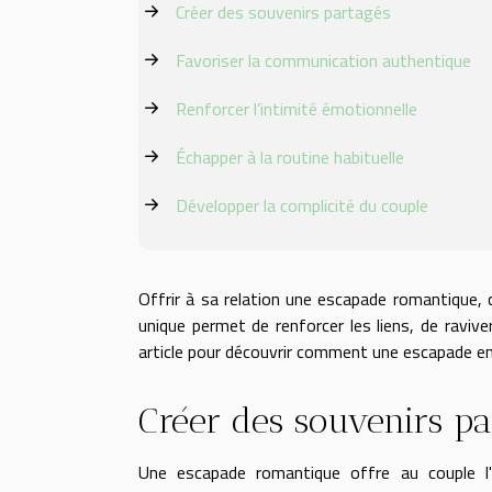
Créer des souvenirs partagés
Favoriser la communication authentique
Renforcer l’intimité émotionnelle
Échapper à la routine habituelle
Développer la complicité du couple
Offrir à sa relation une escapade romantique, 
unique permet de renforcer les liens, de ravive
article pour découvrir comment une escapade en 
Créer des souvenirs pa
Une escapade romantique offre au couple l'