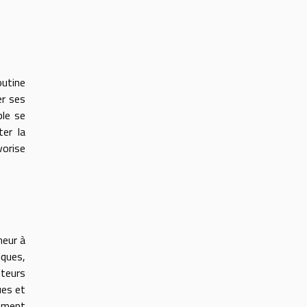
outine
er ses
le se
ter la
vorise
heur à
iques,
oteurs
ues et
hement