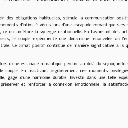
loin des obligations habituelles, stimule la communication posit
 moments d’intimité vécus lors d’une escapade romantique serv
 ce qui améliore la synergie relationnelle. En favorisant des act
sirs, le couple expérimente une dynamique renouvelée où l’éc
rale. Ce climat positif contribue de manière significative à la q
é lors d’une escapade romantique perdure au-delà du séjour, influ
e couple. En réactivant régulièrement ces moments privilégiés
elle, gage d’une harmonie durable. Investir dans une telle expé
préserver et renforcer la connexion émotionnelle, la satisfact