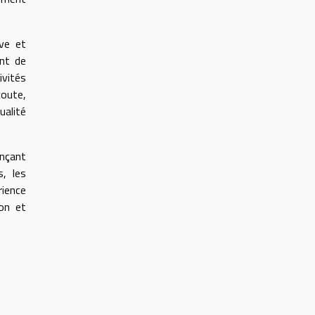
ive et
ent de
ivités
oute,
ualité
ençant
, les
rience
ion et