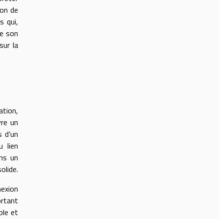
ion de
s qui,
de son
sur la
ation,
vre un
s d’un
 lien
ans un
olide.
nexion
ortant
ple et