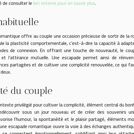
é de consulter le
lien externe pour en savoir plus
.
habituelle
mantique offre au couple une occasion précieuse de sortir de la r
ule la plasticité comportementale, c’est-à-dire la capacité à adapt
es de connexion. En offrant une touche de nouveauté, le coup
et l’attirance mutuelle. Une escapade permet ainsi de réinven
iences partagées et de cultiver une complicité renouvelée, ce qui fa
 deux.
té du couple
exte privilégié pour cultiver la complicité, élément central du bon
redécouvrir sous un jour nouveau et de créer des souvenirs un
favorise l’humour, la spontanéité et le plaisir partagé, éléments m
à une escapade romantique ouvre la voie à des échanges authentiq
s se connectent émotionnellement, solidifiant ainsi leur attac