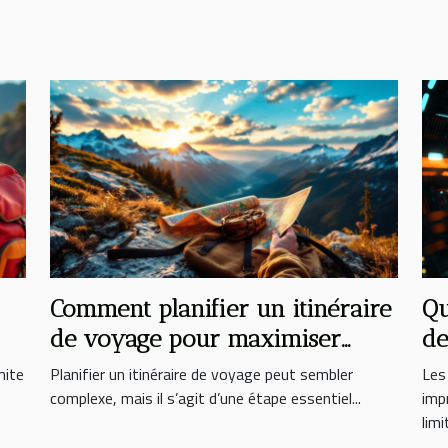
Comment planifier un itinéraire
Qu
de voyage pour maximiser
de
e
votre expérience ?
mite
Planifier un itinéraire de voyage peut sembler
Les
complexe, mais il s’agit d’une étape essentiel...
imp
limi