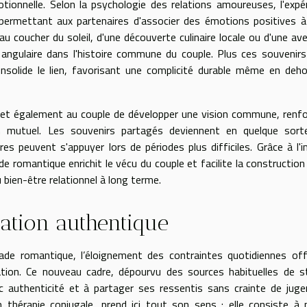
tionnelle. Selon la psychologie des relations amoureuses, l'expé
permettant aux partenaires d'associer des émotions positives à
u coucher du soleil, d'une découverte culinaire locale ou d'une av
e angulaire dans l'histoire commune du couple. Plus ces souvenir
onsolide le lien, favorisant une complicité durable même en deh
et également au couple de développer une vision commune, renf
n mutuel. Les souvenirs partagés deviennent en quelque sort
ires peuvent s'appuyer lors de périodes plus difficiles. Grâce à l'
e romantique enrichit le vécu du couple et facilite la construction
 bien-être relationnel à long terme.
ation authentique
pade romantique, l’éloignement des contraintes quotidiennes of
tion. Ce nouveau cadre, dépourvu des sources habituelles de s
c authenticité et à partager ses ressentis sans crainte de jug
thérapie conjugale, prend ici tout son sens : elle consiste à 