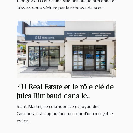
Plongez au cœur d’une ville historique bretonne et
laissez-vous séduire par la richesse de son...
4U Real Estate et le rôle clé de
Jules Rimbaud dans le
développement immobilier à
Saint Martin, île cosmopolite et joyau des
Saint Martin
Caraïbes, est aujourd’hui au cœur d’un incroyable
essor...